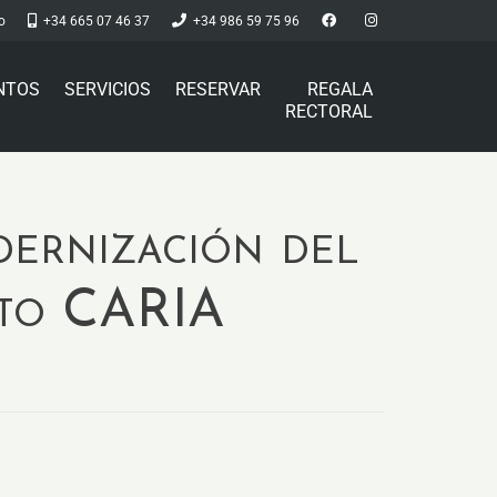
o
+34 665 07 46 37
+34 986 59 75 96
NTOS
SERVICIOS
RESERVAR
REGALA
RECTORAL
dernización del
ecto CARIA