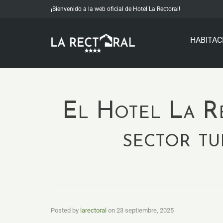
¡Bienvenido a la web oficial de Hotel La Rectoral!
HABITAC
El Hotel La Re
sector tu
Posted by
larectoral
on
23 septiembre, 2025