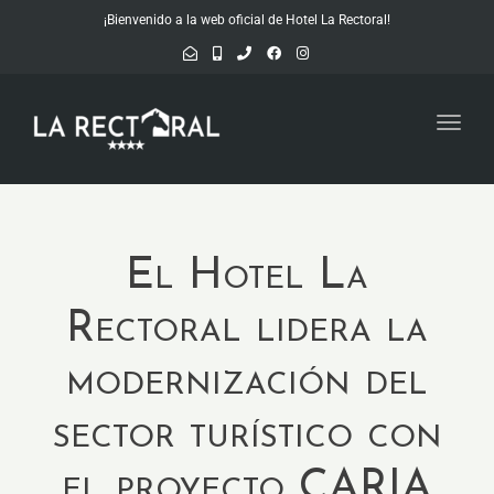
¡Bienvenido a la web oficial de Hotel La Rectoral!
Toggl
navig
El Hotel La
Rectoral lidera la
modernización del
sector turístico con
el proyecto CARIA